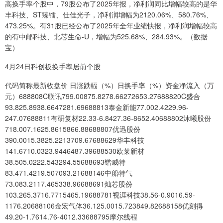
高换手率个股中，79股公布了2025年报，净利润同比增幅较高的是华
丰科技、ST臻镭、仕佳光子，净利润增幅为2120.06%、580.76%、
473.25%。有31股已经公布了2025年全年业绩快报，净利润增幅较高
的有中邮科技、北芯生命-U，增幅为525.68%、284.93%。（数据
宝）
4月24日科创板换手率居前个股
代码简称最新收盘价 日涨跌幅（%）日换手率（%）资金净流入（万
元）688808C联讯799.00875.8278.66272653.27688820C盛合
93.825.8938.6647281.69688813泰金新能77.002.4229.96-
247.07688811有研复材22.33-6.8427.36-8652.40688802沐曦股份
718.007.1625.8615866.88688807优迅股份
390.0015.3825.2213709.67688629华丰科技
141.6710.0323.9446487.39688530欧莱新材
38.505.0222.543294.55688693锴威特
83.471.4219.507093.21688146中船特气
73.083.2117.465338.96688691灿芯股份
103.265.3716.7715465.19688781视涯科技38.56-0.9016.59-
1176.20688106金宏气体36.125.0015.723849.82688158优刻得
49.20-1.7614.76-4012.33688795摩尔线程