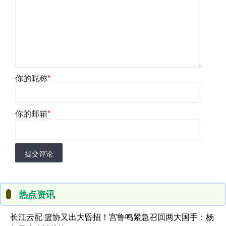
你的昵称
*
你的邮箱
*
提交评论
热点资讯
长江云配 篮协又出大昏招！宫鲁鸣紧急召回两大国手：杨