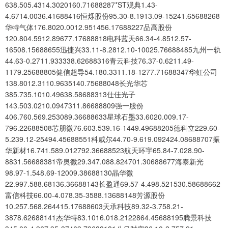
638.505.4314.3020160.71688287*ST观典1.43-
4.6714.0036.41688416恒烁股份95.30-8.1913.09-15241.65688268
华特气体176.8020.0012.951456.17688227品高股份
120.804.5912.89677.17688818电科蓝天66.34-4.8512.57-
16508.15688655迅捷兴33.11-8.2812.10-10025.76688485九州一轨
44.63-0.2711.933338.62688316青云科技76.37-0.6211.49-
1179.25688805健信超导54.180.3311.18-1277.71688347华虹公司
138.8012.3110.9635140.75688048长光华芯
385.735.1010.49638.58688313仕佳光子
143.503.0210.0947311.86688809强一股份
406.760.569.253089.36688633星球石墨33.6020.009.17-
796.22688508芯朋微76.603.539.16-1449.49688205德科立229.60-
5.239.12-25494.45688551科威尔44.70-9.619.092424.08688707振
华新材16.741.589.012792.36688523航天环宇65.84-7.028.90-
8831.56688381帝奥微29.347.088.824701.30688677海泰新光
98.97-1.548.69-12009.38688130晶华微
22.997.588.68136.36688143长盈通69.57-4.498.521530.58688662
富信科技66.00-4.078.35-3588.13688148芳源股份
10.257.568.264415.17688603天承科技89.32-3.758.21-
3878.62688141杰华特83.1016.018.2122864.45688195腾景科技