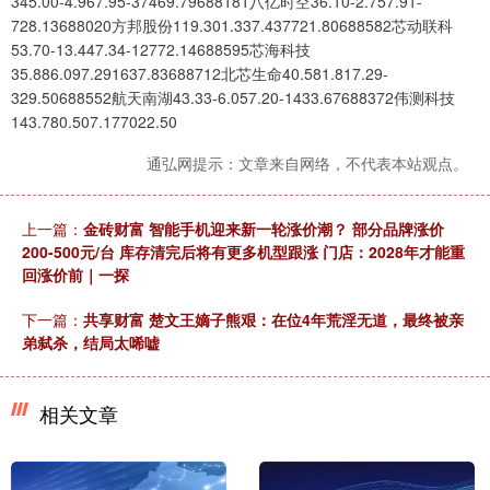
345.00-4.967.95-37469.79688181八亿时空36.10-2.757.91-
728.13688020方邦股份119.301.337.437721.80688582芯动联科
53.70-13.447.34-12772.14688595芯海科技
35.886.097.291637.83688712北芯生命40.581.817.29-
329.50688552航天南湖43.33-6.057.20-1433.67688372伟测科技
143.780.507.177022.50
通弘网提示：文章来自网络，不代表本站观点。
上一篇：
金砖财富 智能手机迎来新一轮涨价潮？ 部分品牌涨价
200-500元/台 库存清完后将有更多机型跟涨 门店：2028年才能重
回涨价前｜一探
下一篇：
共享财富 楚文王嫡子熊艰：在位4年荒淫无道，最终被亲
弟弑杀，结局太唏嘘
相关文章