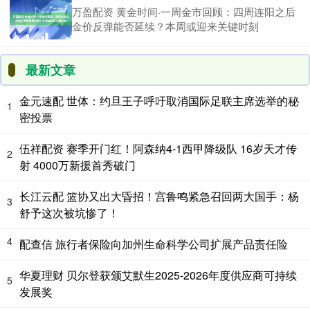
万盈配资 黄金时间·一周金市回顾：四周连阳之后
金价反弹能否延续？本周或迎来关键时刻
最新文章
金元速配 世体：约旦王子呼吁取消国际足联主席选举的秘
1
密投票
伍祥配资 赛季开门红！阿森纳4-1西甲降级队 16岁天才传
2
射 4000万新援首秀破门
长江云配 篮协又出大昏招！宫鲁鸣紧急召回两大国手：杨
3
舒予这次被坑惨了！
4
配查信 旅行者保险向加州生命科学公司扩展产品责任险
华夏理财 贝尔登获颁艾默生2025-2026年度供应商可持续
5
发展奖