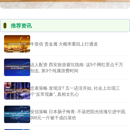
推荐资讯
牛壹佰 贵金属 大概率重回上行通道
达人配资 西安旅游避坑指南: 这5个网红景点千万
别去, 第3个纯属浪费时间
忠泰策略 发现没? 五一还没开始, 社会上出现三
个“反常现象”, 真相太扎心
安信策略 日本肠子悔青: 不该把阳光玫瑰引进中国,
300元一斤被干成白菜价