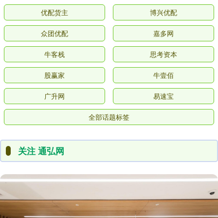
优配货主
博兴优配
众团优配
嘉多网
牛客栈
思考资本
股赢家
牛壹佰
广升网
易速宝
全部话题标签
关注 通弘网