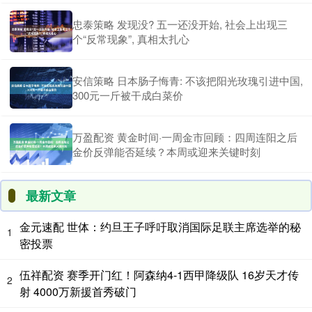
忠泰策略 发现没? 五一还没开始, 社会上出现三
个“反常现象”, 真相太扎心
安信策略 日本肠子悔青: 不该把阳光玫瑰引进中国,
300元一斤被干成白菜价
万盈配资 黄金时间·一周金市回顾：四周连阳之后
金价反弹能否延续？本周或迎来关键时刻
最新文章
金元速配 世体：约旦王子呼吁取消国际足联主席选举的秘
1
密投票
伍祥配资 赛季开门红！阿森纳4-1西甲降级队 16岁天才传
2
射 4000万新援首秀破门