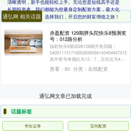
清晰透明，新手也能轻松上手。无论您是短线高手还是
长期投资者，我们都能为您量身定制配资方案，最大化
通弘网 相关话题
提升资金利用率。选择我们，开启您的财富增值之旅！
赤盈配资 129期胖头陀快乐8预测奖
号：012路分析
福彩快乐8第2026128期开奖回顾：
0405111317192628383941434546475153
其中奖号奇偶比为13：7，五区比为4：
4....
查看：
80
分类：
在线配资
通弘网文章已加载完成
话题标签
华生证券
宝尚配资