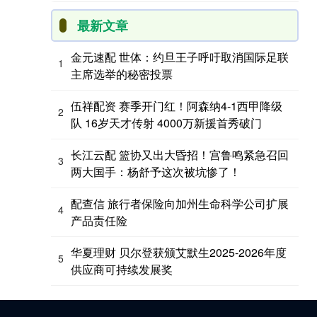
最新文章
金元速配 世体：约旦王子呼吁取消国际足联
1
主席选举的秘密投票
伍祥配资 赛季开门红！阿森纳4-1西甲降级
2
队 16岁天才传射 4000万新援首秀破门
长江云配 篮协又出大昏招！宫鲁鸣紧急召回
3
两大国手：杨舒予这次被坑惨了！
配查信 旅行者保险向加州生命科学公司扩展
4
产品责任险
华夏理财 贝尔登获颁艾默生2025-2026年度
5
供应商可持续发展奖