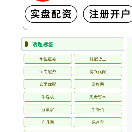
话题标签
华生证券
优配货主
宝尚配资
博兴优配
众团优配
嘉多网
牛客栈
思考资本
股赢家
牛壹佰
广升网
易速宝