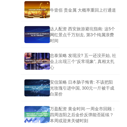
牛壹佰 贵金属 大概率重回上行通道
达人配资 西安旅游避坑指南: 这5个
网红景点千万别去, 第3个纯属浪费
时间
忠泰策略 发现没? 五一还没开始, 社
会上出现三个“反常现象”, 真相太扎
心
安信策略 日本肠子悔青: 不该把阳
光玫瑰引进中国, 300元一斤被干成
白菜价
万盈配资 黄金时间·一周金市回顾：
四周连阳之后金价反弹能否延续？
本周或迎来关键时刻