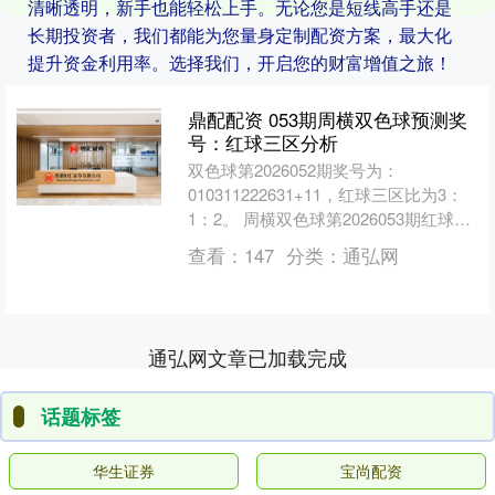
清晰透明，新手也能轻松上手。无论您是短线高手还是
长期投资者，我们都能为您量身定制配资方案，最大化
提升资金利用率。选择我们，开启您的财富增值之旅！
鼎配配资 053期周横双色球预测奖
号：红球三区分析
双色球第2026052期奖号为：
010311222631+11，红球三区比为3：
1：2。 周横双色球第2026053期红球三
区分析： 红一区最近10期开出18个....
查看：
147
分类：
通弘网
通弘网文章已加载完成
话题标签
华生证券
宝尚配资