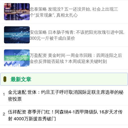
忠泰策略 发现没? 五一还没开始, 社会上出现三
个“反常现象”, 真相太扎心
安信策略 日本肠子悔青: 不该把阳光玫瑰引进中国,
300元一斤被干成白菜价
万盈配资 黄金时间·一周金市回顾：四周连阳之后
金价反弹能否延续？本周或迎来关键时刻
最新文章
金元速配 世体：约旦王子呼吁取消国际足联主席选举的秘
1
密投票
伍祥配资 赛季开门红！阿森纳4-1西甲降级队 16岁天才传
2
射 4000万新援首秀破门