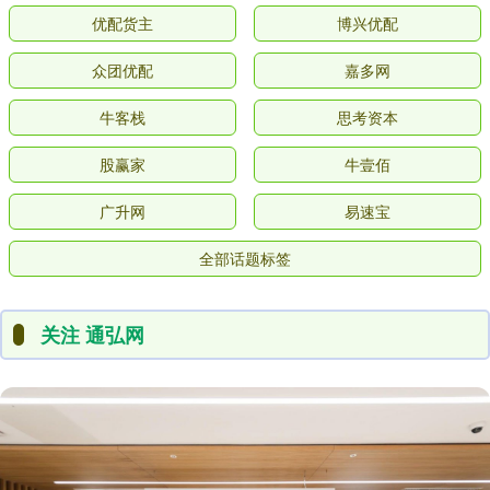
优配货主
博兴优配
众团优配
嘉多网
牛客栈
思考资本
股赢家
牛壹佰
广升网
易速宝
全部话题标签
关注 通弘网